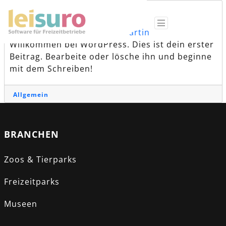
HALLO WELT!
Posted on
23. Juli 2024
by
Martin
Willkommen bei WordPress. Dies ist dein erster
Beitrag. Bearbeite oder lösche ihn und beginne
mit dem Schreiben!
Allgemein
BRANCHEN
Zoos & Tierparks
Freizeitparks
Museen